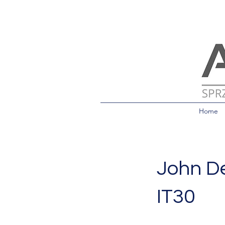
Home
John D
IT30