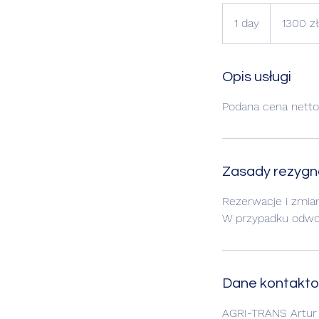
1300
złotych
1 day
1
1300 zł
polskich
d
a
Opis usługi
Podana cena netto
Zasady rezygna
Rezerwacje i zmia
W przypadku odwoł
Dane kontakt
AGRI-TRANS Artur 