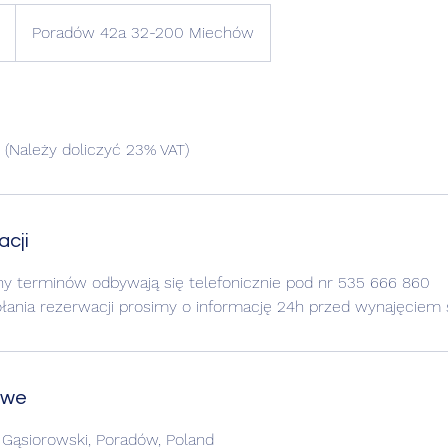
Poradów 42a 32-200 Miechów
 (Należy doliczyć 23% VAT)
cji
ny terminów odbywają się telefonicznie pod nr 535 666 860
ania rezerwacji prosimy o informację 24h przed wynajęciem 
owe
Gąsiorowski, Poradów, Poland