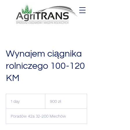
Wynajem ciągnika
rolniczego 100-120
KM
900
złotych
1 day
1
900 zł
polskich
d
a
Poradów 42a 32-200 Miechów